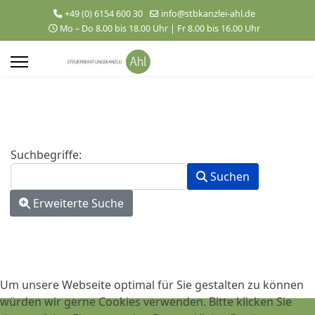
+49 (0) 6154 600 30
info@stbkanzlei-ahl.de
Mo – Do 8.00 bis 18.00 Uhr | Fr 8.00 bis 16.00 Uhr
Suchformular
Suchbegriffe:
Suchen
Erweiterte Suche
Um unsere Webseite optimal für Sie gestalten zu können
würden wir gerne Cookies verwenden. Bitte klicken Sie