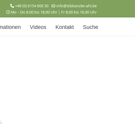
+49 (0) 6154 600 30
info@stbkanzlei-ahl.de
Mo – Do 8.00 bis 18.00 Uhr | Fr 8.00 bis 16.00 Uhr
mationen
Videos
Kontakt
Suche
.