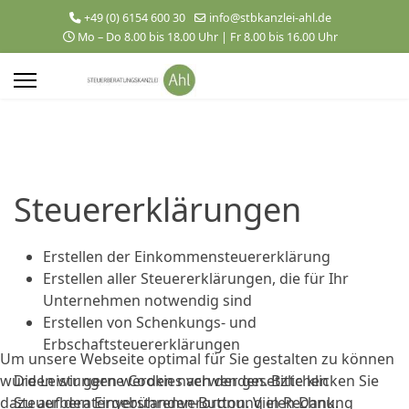
+49 (0) 6154 600 30
info@stbkanzlei-ahl.de
Mo – Do 8.00 bis 18.00 Uhr | Fr 8.00 bis 16.00 Uhr
Steuererklärungen
Erstellen der Einkommensteuererklärung
Erstellen aller Steuererklärungen, die für Ihr
Unternehmen notwendig sind
Erstellen von Schenkungs- und
Erbschaftsteuererklärungen
Um unsere Webseite optimal für Sie gestalten zu können
würden wir gerne Cookies verwenden. Bitte klicken Sie
Die Leistungen werden nach der gesetzlichen
dazu auf den Einverstanden-Button. Vielen Dank.
Steuerberatergebührenverordnung in Rechnung