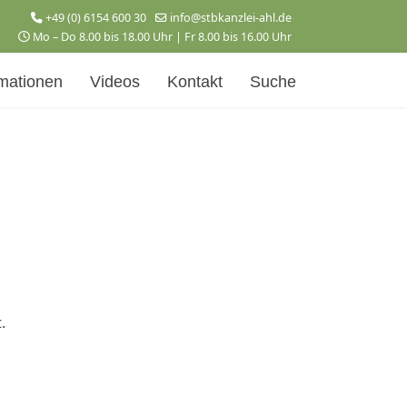
+49 (0) 6154 600 30
info@stbkanzlei-ahl.de
Mo – Do 8.00 bis 18.00 Uhr | Fr 8.00 bis 16.00 Uhr
mationen
Videos
Kontakt
Suche
.